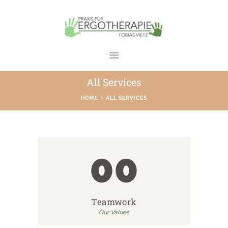
ERGOTHERAPIE TOBIAS VIETZ
Praxis in Bad Rodach
All Services
STARTSEITE
HOME
ALL SERVICES
ÜBER UNS
LEISTUNGEN
GALERIE
00
TEAM
KONTAKT
Teamwork
Our Values