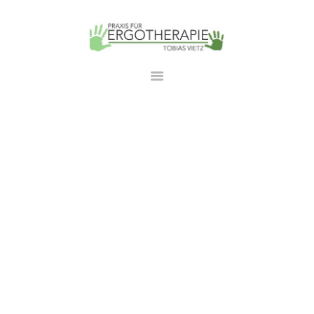
ERGOTHERAPIE TOBIAS VIETZ
Praxis in Bad Rodach
STARTSEITE
ÜBER UNS
LEISTUNGEN
GALERIE
TEAM
KONTAKT