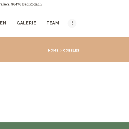
raße 2, 96476 Bad Rodach
GEN
GALERIE
TEAM
HOME
COBBLES