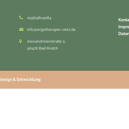
09564804084
Konta
Impr
info@ergotherapie-vietz.de
Date
Alexandrinenstraße 2,
96476 Bad Rodch
esign & Entwicklung