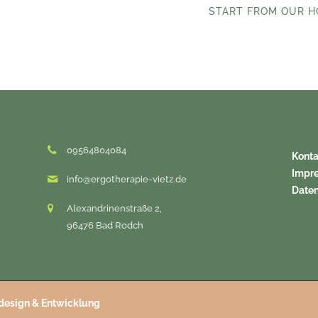
START FROM
OUR H
09564804084
Konta
Impr
info@ergotherapie-vietz.de
Date
Alexandrinenstraße 2,
96476 Bad Rodch
esign & Entwicklung