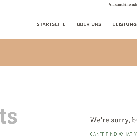
Alexandrinenst
STARTSEITE
ÜBER UNS
ERGOTHERAPIE TOBIAS VIETZ
STARTSEITE
ÜBER UNS
LEISTUN
Praxis in Bad Rodach
LEISTUNGEN
GALERIE
TEAM
KONTAKT
ts
We're sorry, 
CAN'T FIND WHAT 