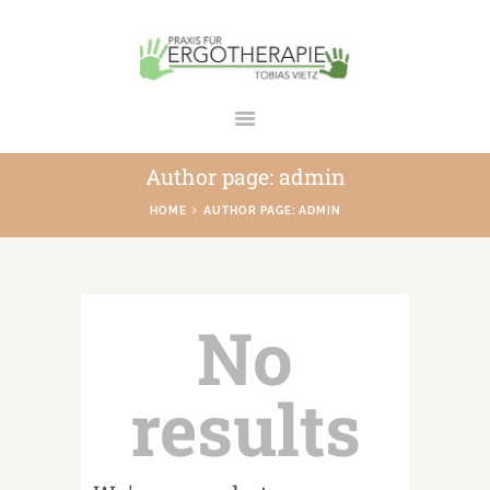
ERGOTHERAPIE TOBIAS VIETZ
Praxis in Bad Rodach
Author page: admin
STARTSEITE
HOME
AUTHOR PAGE: ADMIN
ÜBER UNS
LEISTUNGEN
GALERIE
No
TEAM
KONTAKT
results